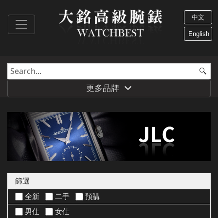
中文
English
更多品牌
篩選
全新
二手
預購
男仕
女仕