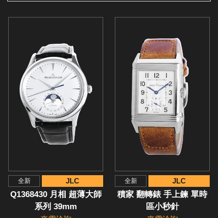
JLC
JLC
全新
全新
Q1368430 月相 超薄大師
積家 翻轉錶 手上鍊 單時
系列 39mm
區小秒針