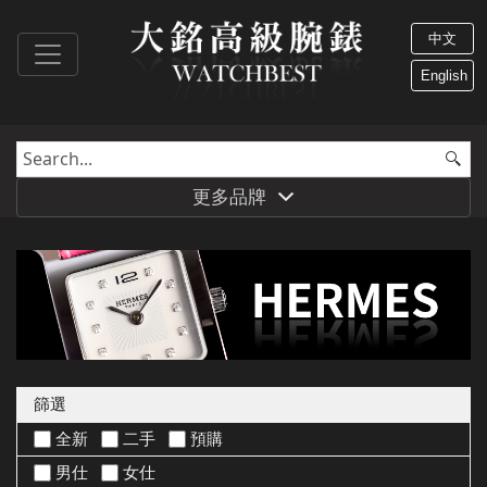
中文
English
更多品牌
篩選
全新
二手
預購
男仕
女仕