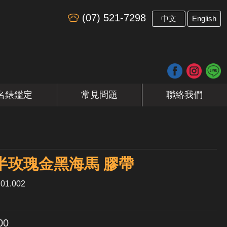
(07) 521-7298
​
中文
English
名錶鑑定
常見問題
聯絡我們
r 半玫瑰金黑海馬 膠帶
01.002
00