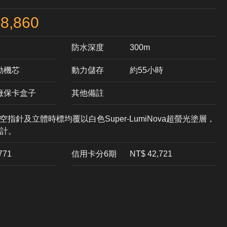
8,860
防水深度
300m
自動機芯
動力儲存
約55小時
原廠保卡盒子
其他備註
空指針及立體時標均覆以白色Super-LumiNova超螢光塗層⁠，
計⁠。
,771
信用卡分6期
NT$ 42,721