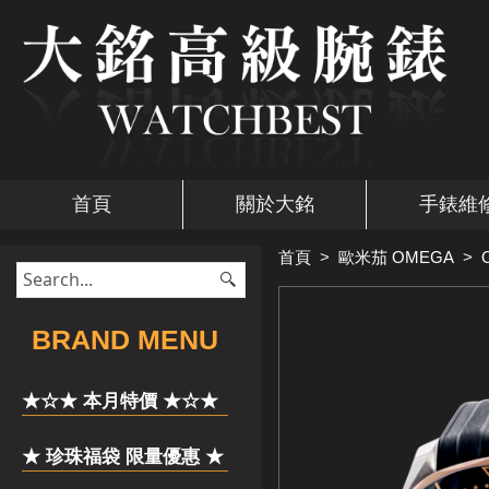
首頁
關於大銘
手錶維
首頁
>
歐米茄 OMEGA
>
​BRAND MENU
★☆★ 本月特價 ★☆★
★ 珍珠福袋 限量優惠 ★