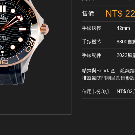
NT$ 22
售價：
手錶錶徑
42mm
手錶機芯
​8800
手錶配件
2022
精鋼與Senda金，鍍銠鏤
排氦氣閥門則呈圓錐形設
信用卡分3期
​NT$ 82