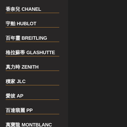
香奈兒 CHANEL
宇舶 HUBLOT
百年靈 BREITLING
格拉蘇蒂 GLASHUTTE
真力時 ZENITH
積家 JLC
愛彼 AP
百達翡麗 PP
萬寶龍 MONTBLANC