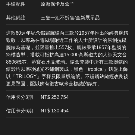
手錶配件
原廠保卡及盒子
其他備註
三隻一組不拆售/全新展示品
這款60週年紀念鐵霸腕錶向三款於1957年推出的經典腕錶
致敬，以專為在電磁場附近工作的人士所設計的原創抗磁
腕錶為基礎，並限量推出557枚。腕錶秉承1957年型號的
簡樸造型，搭載可抵抗高達15,000高斯磁力的大師天文台
8806機芯。藍寶石水晶玻璃。錶盒套裝中所有三款腕錶的
錶殼均以磨砂拋光不鏽鋼製成，黑色「tropical」錶盤上飾
以「TRILOGY」字樣及限量版編號。不鏽鋼錶鏈經改良後
更見堅固，配以飾有復古歐米茄標誌的錶扣。
信用卡分3期
​NT$ 252,754
信用卡分6期
NT$ 130,454