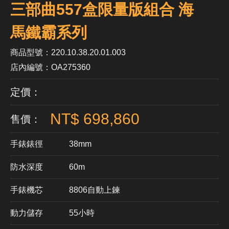
三部曲557盒限量版組合 海
馬鐵霸系列
商品型號：220.10.38.20.01.003
店內編號：OA275360
定價：
NT$ 698,860
售價：
手錶錶徑
38mm
防水深度
60m
手錶機芯
​8806自動上鍊
動力儲存
55小時