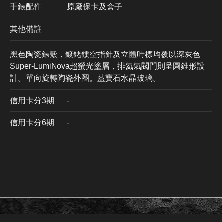
手錶配件
原廠保卡及盒子
其他備註
黑色陶瓷錶殼，鍍銠鏤空指針及立體時標均覆以深灰色
Super-LumiNova超螢光塗層⁠，排氦氣閥門則呈圓錐形設
計⁠。單向旋轉陶瓷外圈。藍寶石水晶玻璃。
信用卡分3期
​-
信用卡分6期
-