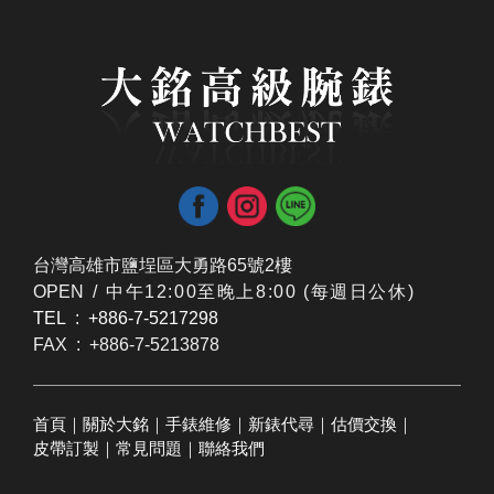
台灣高雄市鹽埕區大勇路65號2樓
OPEN /
​中午12:00至晚上8:00 (每週日公休)
TEL : +886-7-5217298
FAX : +886-7-5213878
首頁
｜
關於大銘
｜
手錶維修
｜
新錶代尋
｜
估價交換
｜
皮帶訂製
｜
常見問題
｜
聯絡我們