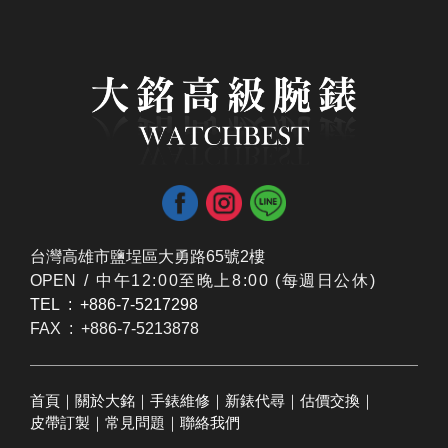
台灣高雄市鹽埕區大勇路65號2樓
OPEN /
​中午12:00至晚上8:00 (每週日公休)
TEL : +886-7-5217298
FAX : +886-7-5213878
首頁
｜
關於大銘
｜
手錶維修
｜
新錶代尋
｜
估價交換
｜
皮帶訂製
｜
常見問題
｜
聯絡我們