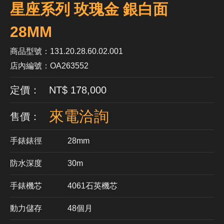
星座系列 玫瑰金 銀白面
28MM
商品型號：131.20.28.60.02.001
店內編號：OA263552
定價： NT$ 178,000
來電洽詢
售價：
手錶錶徑
28mm
防水深度
30m
手錶機芯
​4061石英機芯
動力儲存
48個月