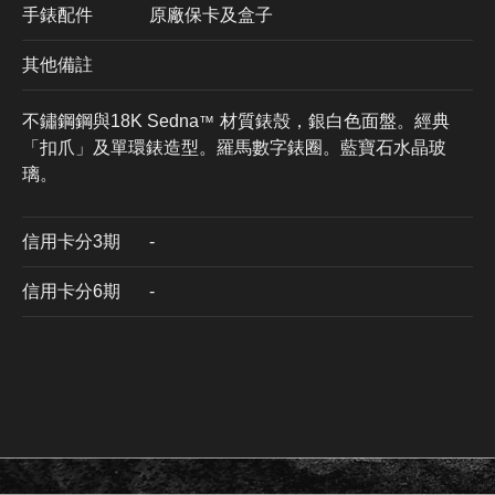
手錶配件
原廠保卡及盒子
其他備註
不鏽鋼鋼與18K Sedna
材質錶殼，銀白色面盤。經典
™
「扣爪」及單環錶造型。羅馬數字錶圈。藍寶石水晶玻
璃。
信用卡分3期
​-
信用卡分6期
-