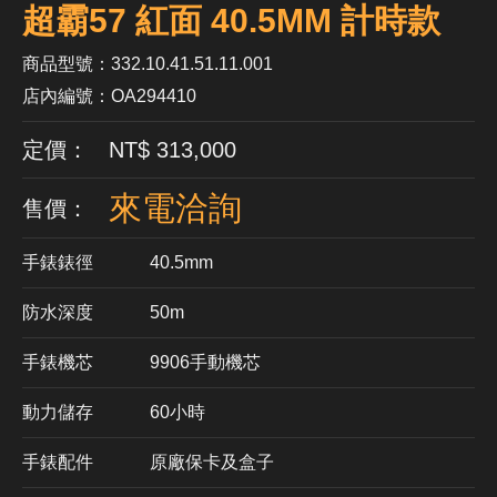
超霸57 紅面 40.5MM 計時款
商品型號：332.10.41.51.11.001
店內編號：OA294410
定價： NT$ 313,000
來電洽詢
售價：
手錶錶徑
40.5mm
防水深度
50m
手錶機芯
​9906手動機芯
動力儲存
60小時
手錶配件
原廠保卡及盒子