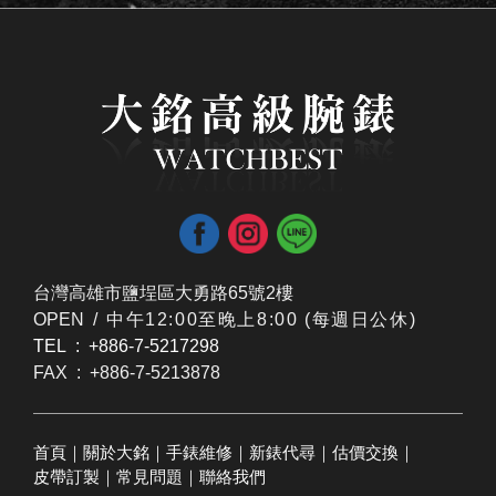
台灣高雄市鹽埕區大勇路65號2樓
OPEN /
​中午12:00至晚上8:00 (每週日公休)
TEL : +886-7-5217298
FAX : +886-7-5213878
首頁
｜
關於大銘
｜
手錶維修
｜
新錶代尋
｜
估價交換
｜
皮帶訂製
｜
常見問題
｜
聯絡我們