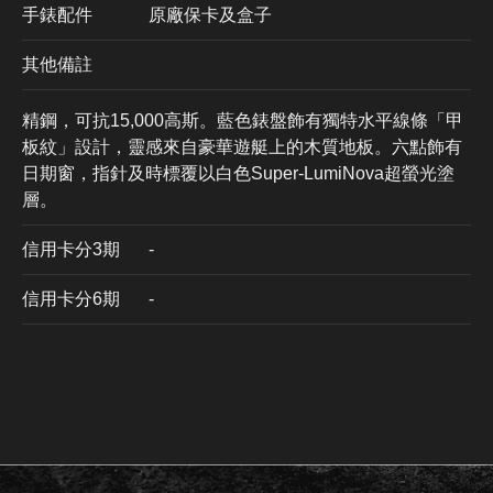
手錶配件
原廠保卡及盒子
其他備註
精鋼，可抗15,000高斯。藍色錶盤飾有獨特水平線條「甲
板紋」設計，靈感來自豪華遊艇上的木質地板。六點飾有
日期窗，指針及時標覆以白色Super-LumiNova超螢光塗
層。
信用卡分3期
​-
信用卡分6期
-