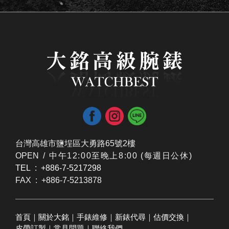
台灣高雄市鹽埕區大勇路65號2樓
OPEN /
​中午12:00至晚上8:00 (每週日公休)
TEL : +886-7-5217298
FAX : +886-7-5213878
首頁
｜
關於大銘
｜
手錶維修
｜
新錶代尋
｜
估價交換
｜
皮帶訂製
｜
常見問題
｜
聯絡我們