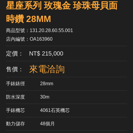
星座系列 玫瑰金 珍珠母貝面
時鑽 28MM
商品型號：131.20.28.60.55.001
店內編號：OA163960
定價： NT$ 215,000
來電洽詢
售價：
手錶錶徑
28mm
防水深度
30m
手錶機芯
​4061石英機芯
動力儲存
48個月