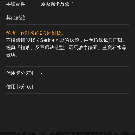
手錶配件
原廠保卡及盒子
其他備註
預購，付訂後約2-3周到貨。
不鏽鋼鋼與18K Sedna
材質錶殼，白色珍珠母貝面盤。
™
經典「扣爪」及單環錶造型。羅馬數字錶圈。藍寶石水晶
玻璃。
信用卡分3期
​-
信用卡分6期
-