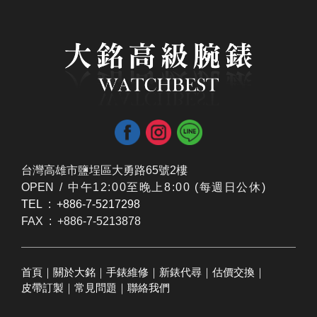
台灣高雄市鹽埕區大勇路65號2樓
OPEN /
​中午12:00至晚上8:00 (每週日公休)
TEL : +886-7-5217298
FAX : +886-7-5213878
首頁
｜
關於大銘
｜
手錶維修
｜
新錶代尋
｜
估價交換
｜
皮帶訂製
｜
常見問題
｜
聯絡我們