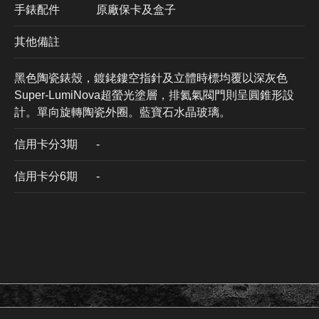
手錶配件
原廠保卡及盒子
其他備註
黑色陶瓷錶殼，鍍銠鏤空指針及立體時標均覆以深灰色
Super-LumiNova超螢光塗層⁠，排氦氣閥門則呈圓錐形設
計⁠。單向旋轉陶瓷外圈。藍寶石水晶玻璃。
信用卡分3期
​-
信用卡分6期
-