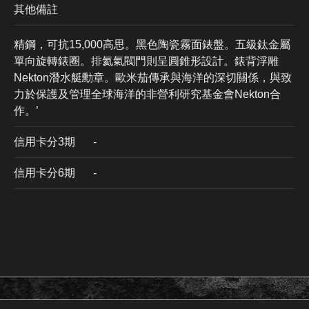
其他備註
精鋼，可抗15,000高思。黑色陶瓷霧面錶盤。五級鈦金屬
單向旋轉錶圈。排氦氣閥門則呈圓錐形設計⁠。錶背浮雕
Nekton潛水艇勳章。歐米茄傳承與海洋的深切關係，與致
力於保護及管理全球海洋的非營利研究基金會Nekton合
作。’
信用卡分3期
​-
信用卡分6期
-