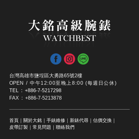
台灣高雄市鹽埕區大勇路65號2樓
OPEN /
​中午12:00至晚上8:00 (每週日公休)
TEL : +886-7-5217298
FAX : +886-7-5213878
首頁
｜
關於大銘
｜
手錶維修
｜
新錶代尋
｜
估價交換
｜
皮帶訂製
｜
常見問題
｜
聯絡我們