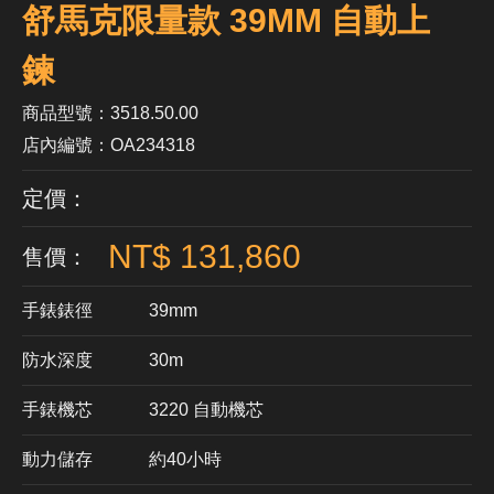
舒馬克限量款 39MM 自動上
鍊
商品型號：3518.50.00
店內編號：OA234318
定價：
NT$ 131,860
售價：
手錶錶徑
39mm
防水深度
30m
手錶機芯
​3220 自動機芯
動力儲存
約40小時