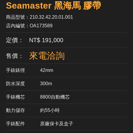
Seamaster 黑海馬 膠帶
商品型號：210.32.42.20.01.001
店內編號：OA173589
定價： NT$ 191,000
來電洽詢
售價：
手錶錶徑
42mm
防水深度
300m
手錶機芯
​8800自動機芯
動力儲存
約55小時
手錶配件
原廠保卡及盒子