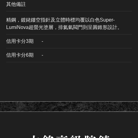
其他備註
精鋼，鍍銠鏤空指針及立體時標均覆以白色Super-
LumiNova超螢光塗層⁠，排氦氣閥門則呈圓錐形設計⁠。
信用卡分3期
​-
信用卡分6期
-