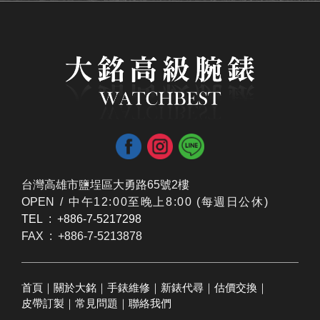
台灣高雄市鹽埕區大勇路65號2樓
OPEN /
​中午12:00至晚上8:00 (每週日公休)
TEL : +886-7-5217298
FAX : +886-7-5213878
首頁
｜
關於大銘
｜
手錶維修
｜
新錶代尋
｜
估價交換
｜
皮帶訂製
｜
常見問題
｜
聯絡我們