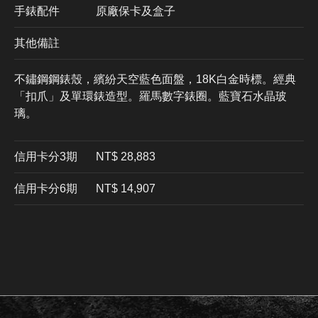
手錶配件
原廠保卡及盒子
其他備註
不鏽鋼鋼錶殼，繽紛天空藍色面盤，18K白金時標。經典
「扣爪」及單環錶造型。羅馬數字錶圈。藍寶石水晶玻
璃。
信用卡分3期
​NT$ 28,883
信用卡分6期
NT$ 14,907