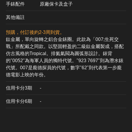
手錶配件
原廠保卡及盒子
其他備註
預購，付訂後約2-3周到貨。
鈦金屬，單向旋轉之鋁合金錶圈。此款為「007;生死交
戰」所配戴之同款。以堅固輕盈的二級鈦金屬製成，搭配
仿古風格的Tropical。排氦氣閥為圓弧形設計。錶背
的"0052"為海軍人員的獨特代號。"923 7697"則為潛水錶
代號。007是龐德探員的代號，數字"62"則代表第一步龐
德電影上映的年份。
信用卡分3期
​-
信用卡分6期
-