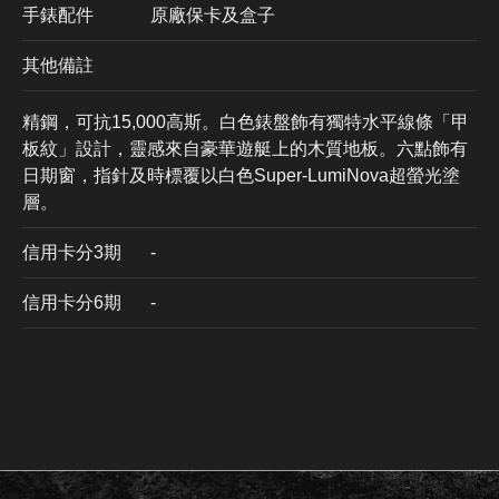
手錶配件
原廠保卡及盒子
其他備註
精鋼，可抗15,000高斯。白色錶盤飾有獨特水平線條「甲
板紋」設計，靈感來自豪華遊艇上的木質地板。六點飾有
日期窗，指針及時標覆以白色Super-LumiNova超螢光塗
層。
信用卡分3期
​-
信用卡分6期
-