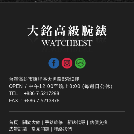
台灣高雄市鹽埕區大勇路65號2樓
OPEN /
​中午12:00至晚上8:00 (每週日公休)
TEL : +886-7-5217298
FAX : +886-7-5213878
首頁
｜
關於大銘
｜
手錶維修
｜
新錶代尋
｜
估價交換
｜
皮帶訂製
｜
常見問題
｜
聯絡我們