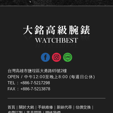
台灣高雄市鹽埕區大勇路65號2樓
OPEN /
​中午12:00至晚上8:00 (每週日公休)
TEL : +886-7-5217298
FAX : +886-7-5213878
首頁
｜
關於大銘
｜
手錶維修
｜
新錶代尋
｜
估價交換
｜
皮帶訂製
｜
常見問題
｜
聯絡我們