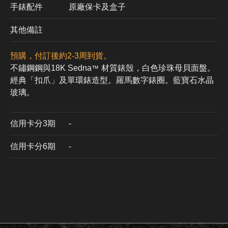
手錶配件
原廠保卡及盒子
其他備註
預購，付訂後約2-3周到貨。
不鏽鋼鋼與18K Sedna
材質錶殼，白色珍珠母貝面盤。
™
經典「扣爪」及單環錶造型。羅馬數字錶圈。藍寶石水晶
玻璃。
信用卡分3期
​-
信用卡分6期
-