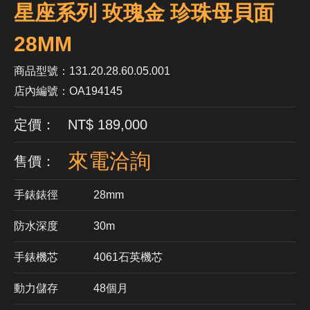
星座系列 玫瑰金 珍珠母貝面
28MM
商品型號：131.20.28.60.05.001
店內編號：OA194145
定價： NT$ 189,000
來電洽詢
售價：
手錶錶徑
28mm
防水深度
30m
手錶機芯
​4061石英機芯
動力儲存
48個月