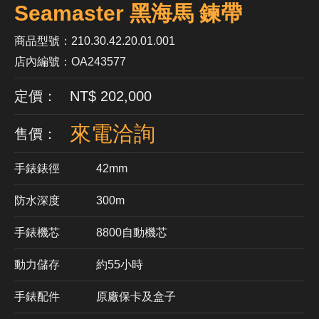
Seamaster 黑海馬 鍊帶
商品型號：210.30.42.20.01.001
店內編號：OA243577
定價： NT$ 202,000
來電洽詢
售價：
手錶錶徑
42mm
防水深度
300m
手錶機芯
​8800自動機芯
動力儲存
約55小時
手錶配件
原廠保卡及盒子