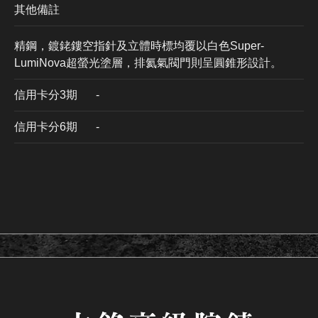
其他備註
精鋼，鍍銠鏤空指針及立體時標均覆以白色Super-
LumiNova超螢光塗層⁠，排氦氣閥門則呈圓錐形設計⁠。
信用卡分3期
​-
信用卡分6期
-