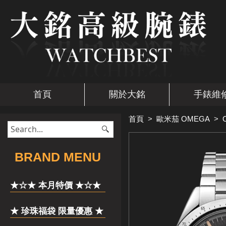
首頁
關於大銘
手錶維
首頁
>
歐米茄 OMEGA
>
​BRAND MENU
★☆★ 本月特價 ★☆★
★ 珍珠福袋 限量優惠 ★