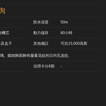
詢
防水深度
50m
手動機芯
動力儲存
60小時
卡及盒子
其他備註
可抗15,000高斯
璃。鍍銠飾面飾有藤蔓花紋的日內瓦波紋。
信用卡分6期
-