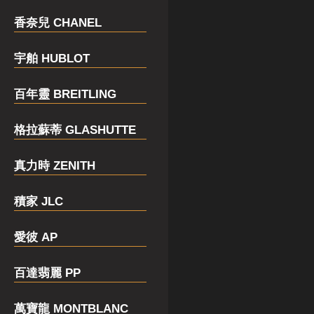
香奈兒 CHANEL
宇舶 HUBLOT
百年靈 BREITLING
格拉蘇蒂 GLASHUTTE
真力時 ZENITH
積家 JLC
愛彼 AP
百達翡麗 PP
萬寶龍 MONTBLANC