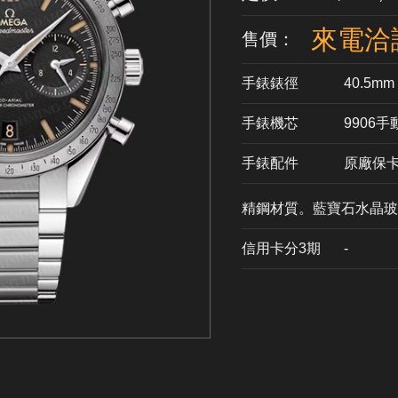
來電洽
售價：
手錶錶徑
40.5mm
手錶機芯
​9906
手錶配件
原廠保
精鋼材質。藍寶石水晶玻
信用卡分3期
​-