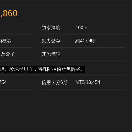
,860
防水深度
100m
自動機芯
動力儲存
約40小時
單及盒子
其他備註
璃。珍珠母貝面，特殊阿拉伯藍色數字。
,754
信用卡分6期
NT$ 18,454