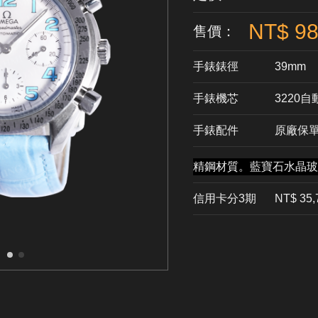
NT$ 98
售價：
手錶錶徑
39mm
手錶機芯
​3220
手錶配件
原廠保
精鋼材質。
藍寶石水晶玻
信用卡分3期
​NT$ 35