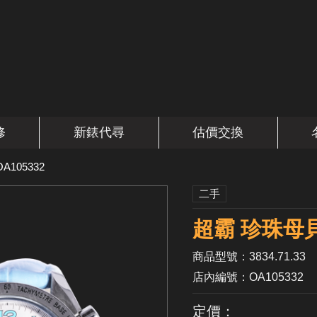
修
新錶代尋
估價交換
OA105332
二手
超霸 珍珠母貝
商品型號：3834.71.33
店內編號：OA105332
定價：