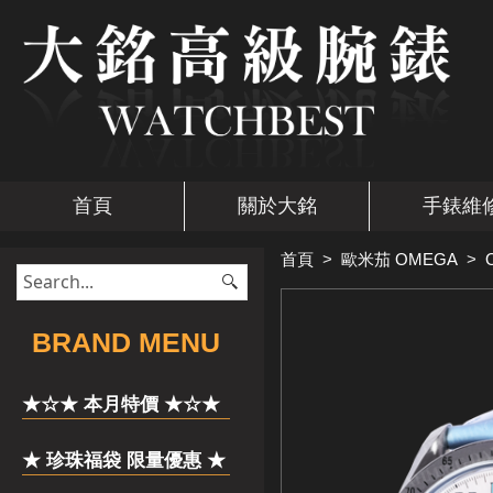
首頁
關於大銘
手錶維
首頁
>
歐米茄 OMEGA
>
​BRAND MENU
★☆★ 本月特價 ★☆★
★ 珍珠福袋 限量優惠 ★