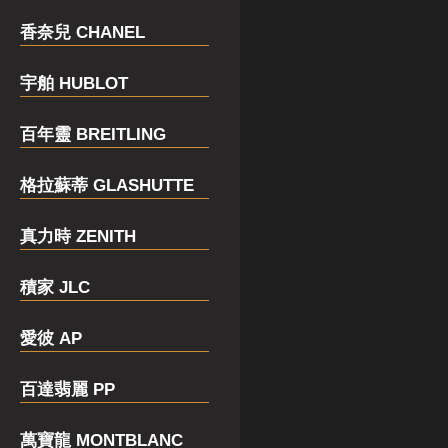
香奈兒 CHANEL
宇舶 HUBLOT
百年靈 BREITLING
格拉蘇蒂 GLASHUTTE
真力時 ZENITH
積家 JLC
愛彼 AP
百達翡麗 PP
萬寶龍 MONTBLANC