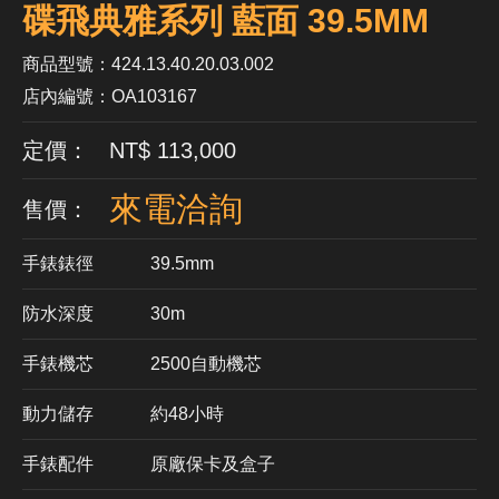
碟飛典雅系列 藍面 39.5MM
商品型號：424.13.40.20.03.002
店內編號：OA103167
定價： NT$ 113,000
來電洽詢
售價：
手錶錶徑
39.5mm
防水深度
30m
手錶機芯
​2500自動機芯
動力儲存
約48小時
手錶配件
原廠保卡及盒子