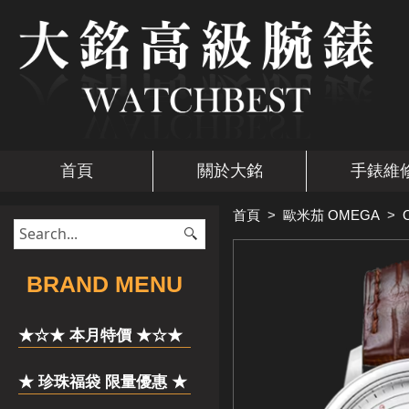
首頁
關於大銘
手錶維
首頁
>
歐米茄 OMEGA
>
​BRAND MENU
★☆★ 本月特價 ★☆★
★ 珍珠福袋 限量優惠 ★