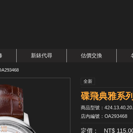
修
新錶代尋
估價交換
OA293468
全新
碟飛典雅系列 
商品型號：424.13.40.20.
店內編號：OA293468
定價： NT$ 115,0