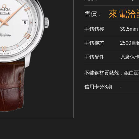
來電洽
售價：
手錶錶徑
39.5mm
手錶機芯
​2500
手錶配件
原廠保
不鏽鋼材質錶殼，銀白面，
信用卡分3期
​-