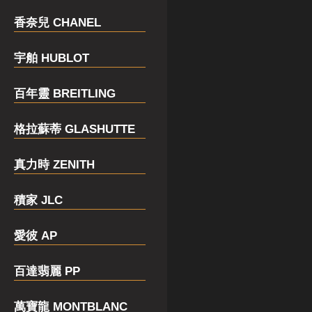
香奈兒 CHANEL
宇舶 HUBLOT
百年靈 BREITLING
格拉蘇蒂 GLASHUTTE
真力時 ZENITH
積家 JLC
愛彼 AP
百達翡麗 PP
萬寶龍 MONTBLANC