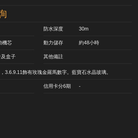
詢
防水深度
30m
自動機芯
動力儲存
約48小時
卡及盒子
其他備註
3.6.9.11飾有玫瑰金羅馬數字。藍寶石水晶玻璃。
信用卡分6期
-