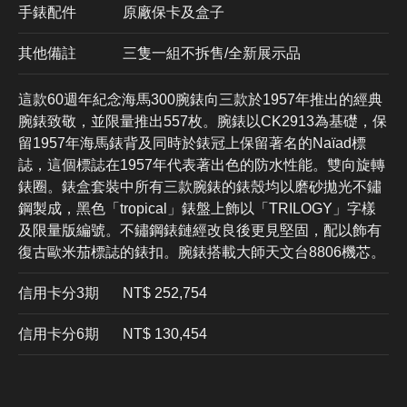
手錶配件
原廠保卡及盒子
其他備註
三隻一組不拆售/全新展示品
這款60週年紀念海馬300腕錶向三款於1957年推出的經典
腕錶致敬，並限量推出557枚。腕錶以CK2913為基礎，保
留1957年海馬錶背及同時於錶冠上保留著名的Naïad標
誌，這個標誌在1957年代表著出色的防水性能。雙向旋轉
錶圈。錶盒套裝中所有三款腕錶的錶殼均以磨砂拋光不鏽
鋼製成，黑色「tropical」錶盤上飾以「TRILOGY」字樣
及限量版編號。不鏽鋼錶鏈經改良後更見堅固，配以飾有
復古歐米茄標誌的錶扣。腕錶搭載大師天文台8806機芯。
信用卡分3期
​NT$ 252,754
信用卡分6期
NT$ 130,454