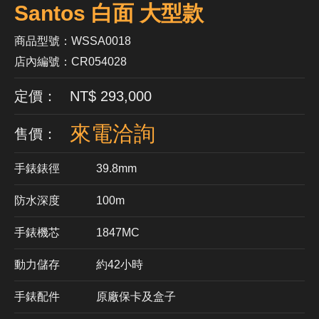
Santos 白面 大型款
商品型號：WSSA0018
店內編號：CR054028
定價： NT$ 293,000
來電洽詢
售價：
手錶錶徑
39.8mm
防水深度
100m
手錶機芯
​1847MC
動力儲存
約42小時
手錶配件
原廠保卡及盒子