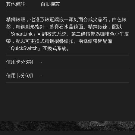
其他備註
自動機芯
精鋼錶殼，七邊形錶冠鑲嵌一顆刻面合成尖晶石，白色錶
盤，精鋼劍形指針，藍寶石水晶鏡面。精鋼錶鍊，配以
「SmartLink」可調校式系統。第二條錶帶為咖啡色小牛皮
帶，配以可更換式精鋼摺疊錶扣。兩條錶帶皆配備
「QuickSwitch」互換式系統。
信用卡分3期
​-
信用卡分6期
-