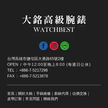
台灣高雄市鹽埕區大勇路65號2樓
OPEN /
​中午12:00至晚上8:00 (每週日公休)
TEL : +886-7-5217298
FAX : +886-7-5213878
首頁
｜
關於大銘
｜
手錶維修
｜
新錶代尋
｜
估價交換
｜
皮帶訂製
｜
常見問題
｜
聯絡我們