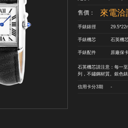
來電洽
售價：
手錶錶徑
29.5*2
手錶機芯
​石英機
手錶配件
原廠保
石英機芯請注意：每一至兩
列，不鏽鋼材質。銀色錶
信用卡分3期
​-