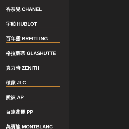
香奈兒 CHANEL
宇舶 HUBLOT
百年靈 BREITLING
格拉蘇蒂 GLASHUTTE
真力時 ZENITH
積家 JLC
愛彼 AP
百達翡麗 PP
萬寶龍 MONTBLANC