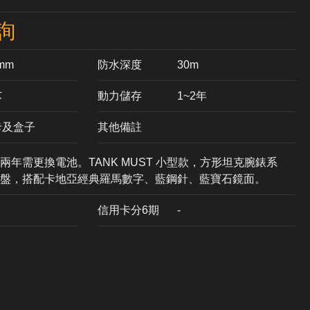
詢
2mm
防水深度
30m
芯
動力儲存
1~2年
卡及盒子
其他備註
年需更換電池。TANK MUST 小型款，方形坦克腕錶系
盤，搭配卡地亞經典羅馬數字、藍鋼針、藍寶石鏡面。
信用卡分6期
-