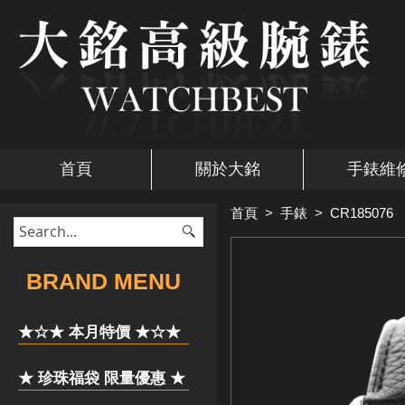
首頁
關於大銘
手錶維
首頁
>
手錶
>
CR185076
​BRAND MENU
★☆★ 本月特價 ★☆★
★ 珍珠福袋 限量優惠 ★