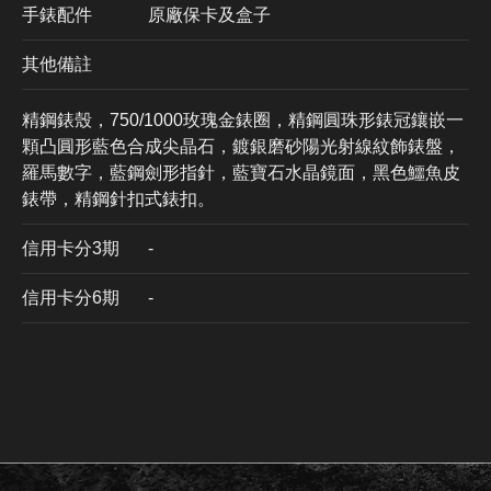
手錶配件
原廠保卡及盒子
其他備註
精鋼錶殼，750/1000玫瑰金錶圈，精鋼圓珠形錶冠鑲嵌一
顆凸圓形藍色合成尖晶石，鍍銀磨砂陽光射線紋飾錶盤，
羅馬數字，藍鋼劍形指針，藍寶石水晶鏡面，黑色鱷魚皮
錶帶，精鋼針扣式錶扣。
信用卡分3期
​-
信用卡分6期
-