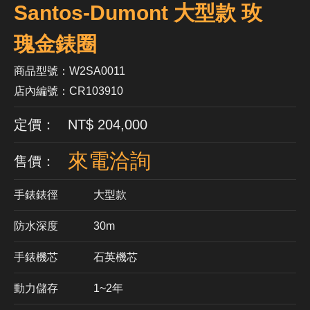
Santos-Dumont 大型款 玫
瑰金錶圈
商品型號：W2SA0011
店內編號：CR103910
定價： NT$ 204,000
來電洽詢
售價：
手錶錶徑
大型款
防水深度
30m
手錶機芯
​石英機芯
動力儲存
1~2年