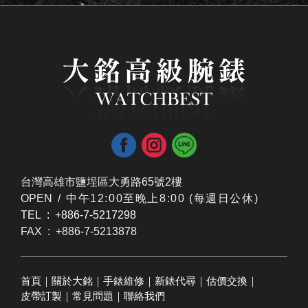
台灣高雄市鹽埕區大勇路65號2樓
OPEN /
​中午12:00至晚上8:00 (每週日公休)
TEL : +886-7-5217298
FAX : +886-7-5213878
首頁
｜
關於大銘
｜
手錶維修
｜
新錶代尋
｜
估價交換
｜
皮帶訂製
｜
常見問題
｜
聯絡我們