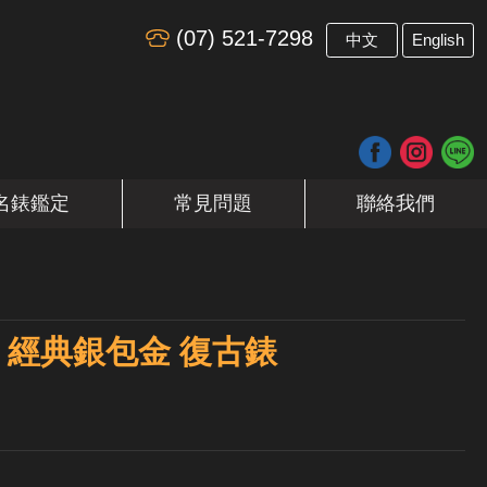
(07) 521-7298
​
中文
English
名錶鑑定
常見問題
聯絡我們
ST 經典銀包金 復古錶