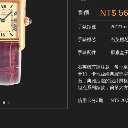
NT$ 56
售價：
手錶錶徑
26*21m
手錶機芯
​石英機
手錶配件
原廠盒
石英機芯請注意：每一至
疊扣，卡地亞經典羅馬字
石，典雅活潑的設計風格
坦克系列錶款，簡單大方
信用卡分3期
​NT$ 20