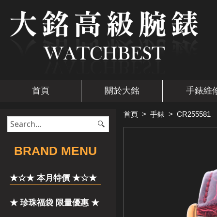
首頁
關於大銘
手錶維
首頁
>
手錶
>
CR255581
​BRAND MENU
★☆★ 本月特價 ★☆★
★ 珍珠福袋 限量優惠 ★