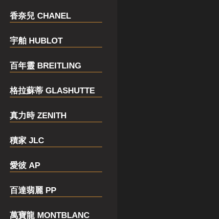
香奈兒 CHANEL
宇舶 HUBLOT
百年靈 BREITLING
格拉蘇蒂 GLASHUTTE
真力時 ZENITH
積家 JLC
愛彼 AP
百達翡麗 PP
萬寶龍 MONTBLANC