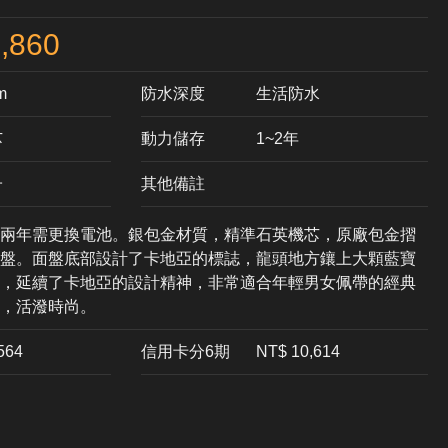
,860
m
防水深度
生活防水
芯
動力儲存
1~2年
子
其他備註
兩年需更換電池。銀包金材質，精準石英機芯，原廠包金摺
盤。面盤底部設計了卡地亞的標誌，龍頭地方鑲上大顆藍寶
，延續了卡地亞的設計精神，非常適合年輕男女佩帶的經典
，活潑時尚。
,564
信用卡分6期
NT$ 10,614