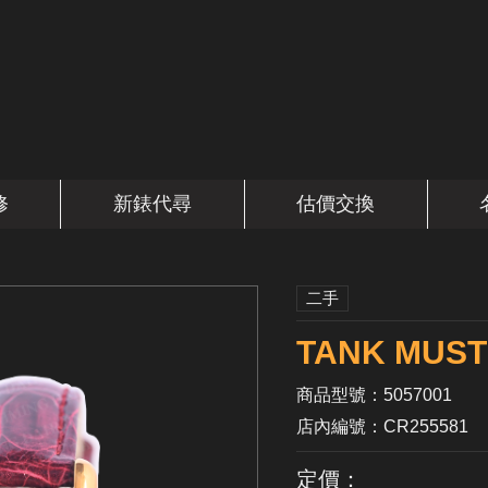
修
新錶代尋
估價交換
二手
TANK MU
商品型號：5057001
店內編號：CR255581
定價：