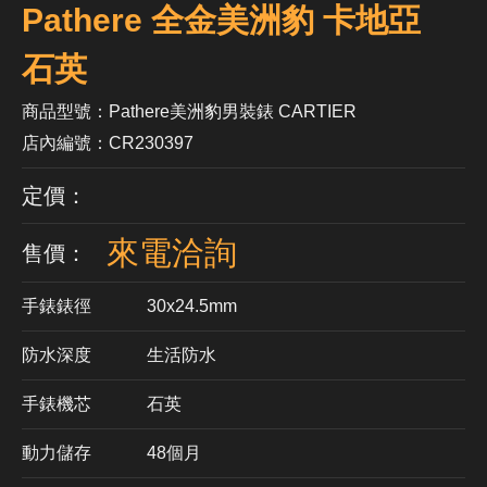
Pathere 全金美洲豹 卡地亞
石英
商品型號：Pathere美洲豹男裝錶 CARTIER
店內編號：CR230397
定價：
來電洽詢
售價：
手錶錶徑
30x24.5mm
防水深度
生活防水
手錶機芯
​石英
動力儲存
48個月