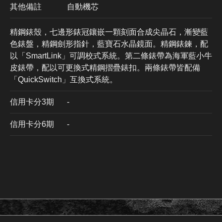
其他備註
自動機芯
精鋼錶殼，七邊形錶冠鑲嵌一顆刻面合成尖晶石，漸變藍
色錶盤，精鋼劍形指針，藍寶石水晶鏡面。精鋼錶鍊，配
以「SmartLink」可調校式系統。第二條錶帶為海軍藍小牛
皮錶帶，配以可更換式精鋼摺疊錶扣。兩條錶帶皆配備
「QuickSwitch」互換式系統。
信用卡分3期
​-
信用卡分6期
-