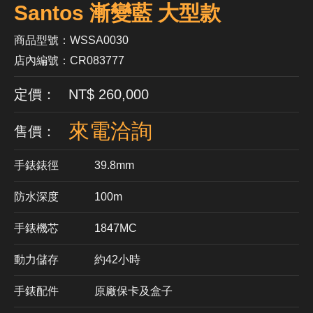
Santos 漸變藍 大型款
商品型號：WSSA0030
店內編號：CR083777
定價： NT$ 260,000
來電洽詢
售價：
手錶錶徑
39.8mm
防水深度
100m
手錶機芯
​1847MC
動力儲存
約42小時
手錶配件
原廠保卡及盒子