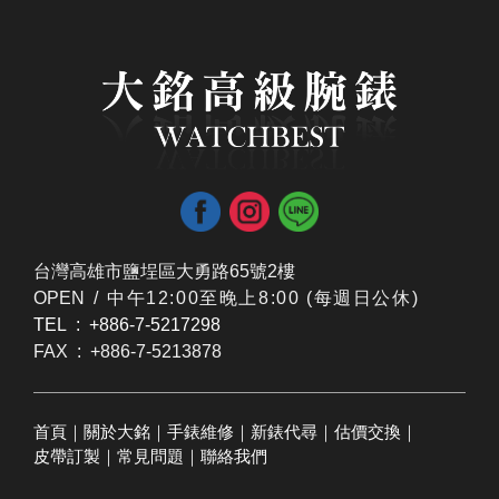
台灣高雄市鹽埕區大勇路65號2樓
OPEN /
​中午12:00至晚上8:00 (每週日公休)
TEL : +886-7-5217298
FAX : +886-7-5213878
首頁
｜
關於大銘
｜
手錶維修
｜
新錶代尋
｜
估價交換
｜
皮帶訂製
｜
常見問題
｜
聯絡我們