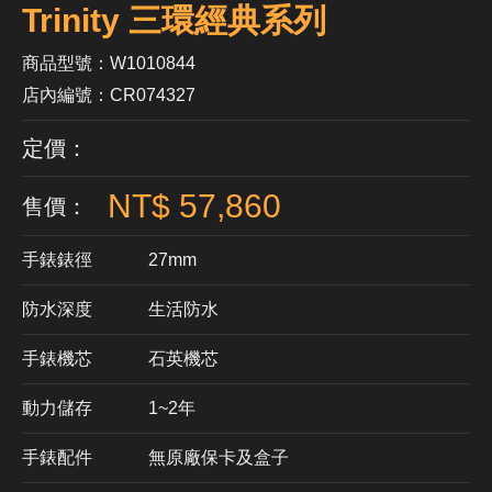
Trinity 三環經典系列
商品型號：W1010844
店內編號：CR074327
定價：
NT$ 57,860
售價：
手錶錶徑
27mm
防水深度
生活防水
手錶機芯
​石英機芯
動力儲存
1~2年
手錶配件
無原廠保卡及盒子