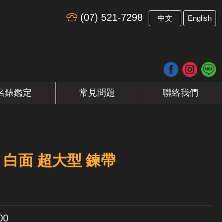
(07) 521-7298
​
中文
English
名錶鑑定
常見問題
聯絡我們
T 白面 超大型 鍊帶
00