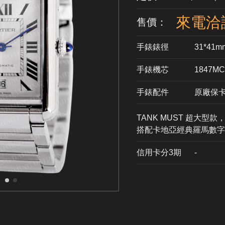
來電洽
售價：
手錶錶徑
31*41m
手錶機芯
​1847MC
手錶配件
原廠保
TANK MUST 超大
搭配卡地亞經典羅馬數字
信用卡分3期
​-