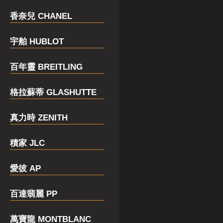
香奈兒 CHANEL
宇舶 HUBLOT
百年靈 BREITLING
格拉蘇蒂 GLASHUTTE
真力時 ZENITH
積家 JLC
愛彼 AP
百達翡麗 PP
萬寶龍 MONTBLANC