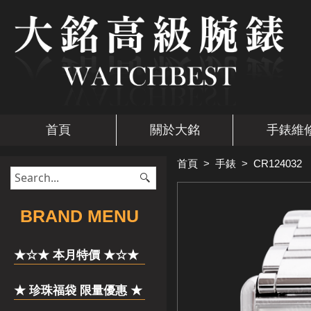
首頁
關於大銘
手錶維
首頁
>
手錶
>
CR124032
​BRAND MENU
★☆★ 本月特價 ★☆★
★ 珍珠福袋 限量優惠 ★