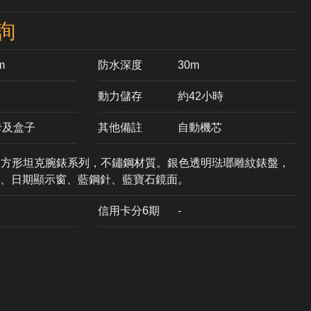
詢
m
防水深度
30m
動力儲存
約42小時
卡及盒子
其他備註
自動機芯
型款，方形坦克腕錶系列，不鏽鋼材質。銀色透明琺瑯雕紋錶盤，
、日期顯示窗、藍鋼針、藍寶石鏡面。
信用卡分6期
-