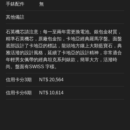
手錶配件
無
其他備註
石英機芯請注意：每一至兩年需更換電池。銀包金材質，
精準石英機芯，原廠包金扣，卡地亞經典羅馬字盤。面盤
底部設計了卡地亞的標誌，龍頭地方鑲上大顆藍寶石，典
雅活潑的設計風格，延續了卡地亞的設計精神，非常適合
年輕男女佩帶的經典坦克系列錶款，簡單大方，活潑時
尚。盤面有SWISS 字樣。
信用卡分3期
​NT$ 20,564
信用卡分6期
NT$ 10,614