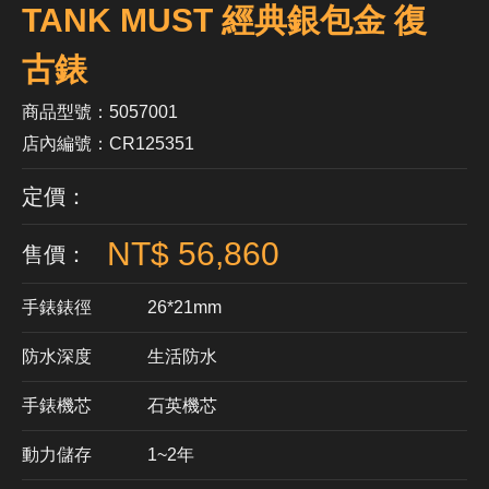
TANK MUST 經典銀包金 復
古錶
商品型號：5057001
店內編號：CR125351
定價：
NT$ 56,860
售價：
手錶錶徑
26*21mm
防水深度
生活防水
手錶機芯
​石英機芯
動力儲存
1~2年