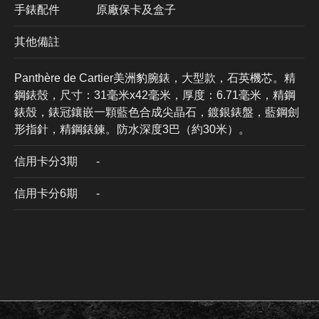
手錶配件
原廠保卡及盒子
其他備註
Panthère de Cartier美洲豹腕錶，大型款，石英機芯。精
鋼錶殼，尺寸：31毫米x42毫米，厚度：6.71毫米，精鋼
錶殼，錶冠鑲嵌一顆藍色合成尖晶石，鍍銀錶盤，藍鋼劍
形指針，精鋼錶鍊。防水深度3巴（約30米）。
信用卡分3期
​-
信用卡分6期
-