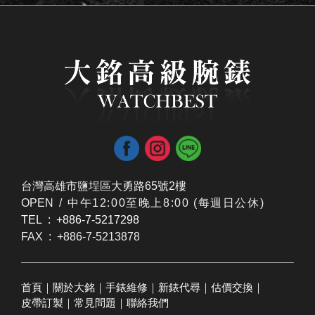
台灣高雄市鹽埕區大勇路65號2樓
OPEN /
​中午12:00至晚上8:00 (每週日公休)
TEL : +886-7-5217298
FAX : +886-7-5213878
首頁
｜
關於大銘
｜
手錶維修
｜
新錶代尋
｜
估價交換
｜
皮帶訂製
｜
常見問題
｜
聯絡我們