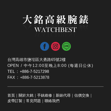
台灣高雄市鹽埕區大勇路65號2樓
OPEN /
​中午12:00至晚上8:00 (每週日公休)
TEL : +886-7-5217298
FAX : +886-7-5213878
首頁
｜
關於大銘
｜
手錶維修
｜
新錶代尋
｜
估價交換
｜
皮帶訂製
｜
常見問題
｜
聯絡我們