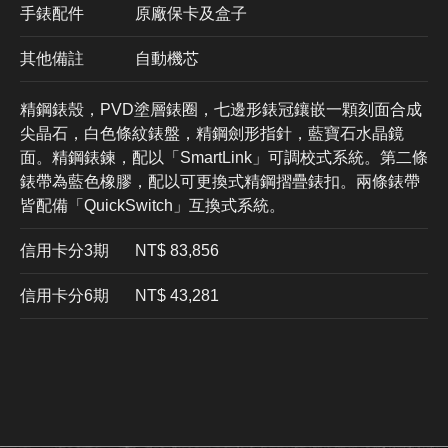
手錶配件
原廠保卡及盒子
其他備註
自動機芯
精鋼錶殼，PVD塗層錶圈，七邊形錶冠鑲嵌一顆刻面合成
尖晶石，白色條紋錶盤，精鋼劍形指針，藍寶石水晶鏡
面。精鋼錶鍊，配以「SmartLink」可調校式系統。第二條
錶帶為藍色橡膠，配以可更換式精鋼摺疊錶扣。兩條錶帶
皆配備「QuickSwitch」互換式系統。
信用卡分3期
​NT$ 83,856
信用卡分6期
NT$ 43,281