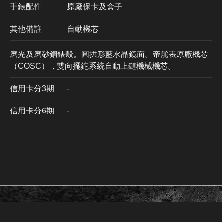
手錶配件
原廠保卡及盒子
其他備註
自動機芯
磨光及磨砂鋼錶殼。圓拱形藍水晶鏡面。帝舵表原廠機芯
（COSC），雙向擺鉈系統自動上鏈機械機芯。
信用卡分3期
​-
信用卡分6期
-