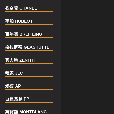
香奈兒 CHANEL
宇舶 HUBLOT
百年靈 BREITLING
格拉蘇蒂 GLASHUTTE
真力時 ZENITH
積家 JLC
愛彼 AP
百達翡麗 PP
萬寶龍 MONTBLANC