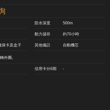
詢
防水深度
500m
動力儲存
約70小時
原廠保卡及盒子
其他備註
自動機芯
轉外圈。
信用卡分6期
-