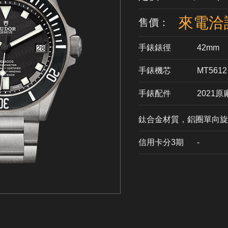
來電洽
售價：
手錶錶徑
42mm
手錶機芯
​MT5612
手錶配件
2021
鈦合金材質，鋁圈單向旋
信用卡分3期
​-