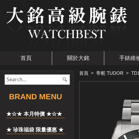
首頁
關於大銘
手錶維
首頁
>
帝舵 TUDOR
>
TD
​BRAND MENU
★☆★ 本月特價 ★☆★
★ 珍珠福袋 限量優惠 ★