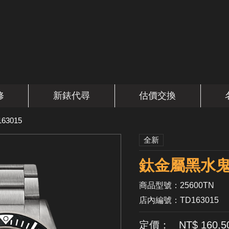
修
新錶代尋
估價交換
163015
全新
鈦金屬黑水鬼
商品型號：25600TN
店內編號：TD163015
定價： NT$ 160,5