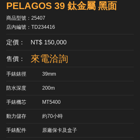
PELAGOS 39 鈦金屬 黑面
商品型號：25407
店內編號：TD234416
定價： NT$ 150,000
來電洽詢
售價：
手錶錶徑
39mm
防水深度
200m
手錶機芯
​MT5400
動力儲存
約70小時
手錶配件
原廠保卡及盒子