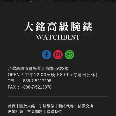
台灣高雄市鹽埕區大勇路65號2樓
OPEN /
​中午12:00至晚上8:00 (每週日公休)
TEL : +886-7-5217298
FAX : +886-7-5213878
首頁
｜
關於大銘
｜
手錶維修
｜
新錶代尋
｜
估價交換
｜
皮帶訂製
｜
常見問題
｜
聯絡我們