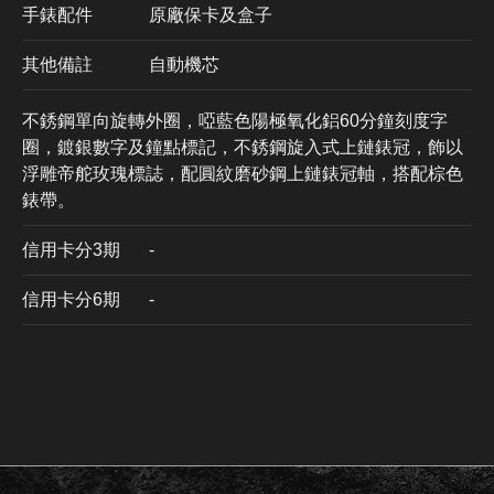
手錶配件
原廠保卡及盒子
其他備註
自動機芯
不銹鋼單向旋轉外圈，啞藍色陽極氧化鋁60分鐘刻度字
圈，鍍銀數字及鐘點標記，不銹鋼旋入式上鏈錶冠，飾以
浮雕帝舵玫瑰標誌，配圓紋磨砂鋼上鏈錶冠軸，搭配棕色
錶帶。
信用卡分3期
​-
信用卡分6期
-