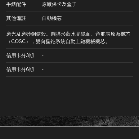
手錶配件
原廠保卡及盒子
其他備註
自動機芯
磨光及磨砂鋼錶殼。圓拱形藍水晶鏡面。帝舵表原廠機芯
（COSC），雙向擺鉈系統自動上鏈機械機芯。
信用卡分3期
​-
信用卡分6期
-