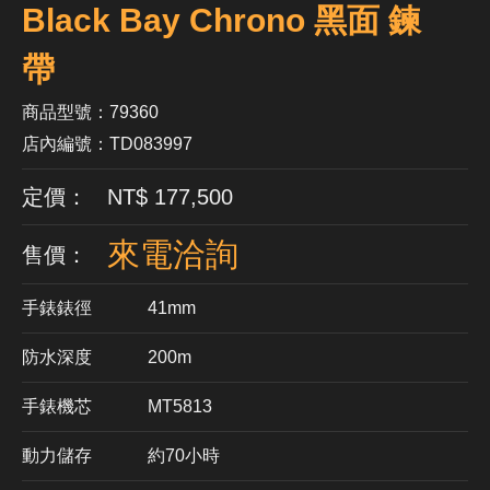
Black Bay Chrono 黑面 鍊
帶
商品型號：79360
店內編號：TD083997
定價： NT$ 177,500
來電洽詢
售價：
手錶錶徑
41mm
防水深度
200m
手錶機芯
​MT5813
動力儲存
約70小時