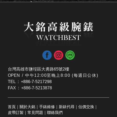
台灣高雄市鹽埕區大勇路65號2樓
OPEN /
​中午12:00至晚上8:00 (每週日公休)
TEL : +886-7-5217298
FAX : +886-7-5213878
首頁
｜
關於大銘
｜
手錶維修
｜
新錶代尋
｜
估價交換
｜
皮帶訂製
｜
常見問題
｜
聯絡我們