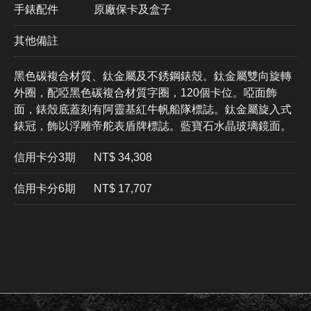
手錶配件
原廠保卡及盒子
其他備註
黑色碳複合材質、鈦金屬及不銹鋼錶殼。鈦金屬雙向旋轉
外圈，配啞黑色碳複合材質字圈，120個卡位。啞面飾
面，錶殼底蓋刻有阿靈基紅牛帆船隊標誌。鈦金屬旋入式
錶冠，飾以浮雕帝舵表盾牌標誌。藍寶石水晶玻璃鏡面。
信用卡分3期
​NT$ 34,308
信用卡分6期
NT$ 17,707