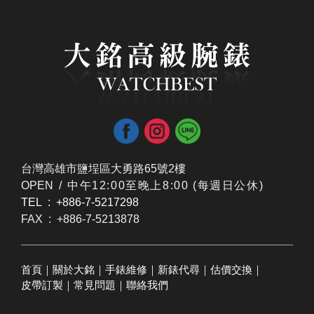
台灣高雄市鹽埕區大勇路65號2樓
OPEN /
​中午12:00至晚上8:00 (每週日公休)
TEL : +886-7-5217298
FAX : +886-7-5213878
首頁
｜
關於大銘
｜
手錶維修
｜
新錶代尋
｜
估價交換
｜
皮帶訂製
｜
常見問題
｜
聯絡我們