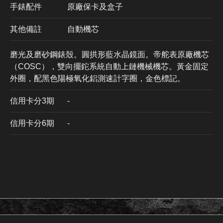
手錶配件
原廠保卡及盒子
其他備註
自動機芯
磨光及磨砂鋼錶殼。圓拱形藍水晶鏡面。帝舵表原廠機芯
（COSC），雙向擺鉈系統自動上鏈機械機芯。黃金固定
外圈，配黑色陽極氧化鋁測速計字圈，金色標記。
信用卡分3期
​-
信用卡分6期
-