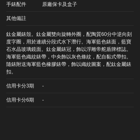
手錶配件
原廠保卡及盒子
其他備註
鈦金屬錶殼。鈦金屬雙向旋轉外圈，配陶質60分中逆向刻
度字圈，用於連續分段式水下潛行。海軍藍色錶面，藍寶
石水晶玻璃鏡面。鈦金屬錶冠，飾以浮雕帝舵盾牌標誌。
海軍藍色織紋錶帶，中央飾以灰色條紋，配自黏式帶扣。
隨錶附送海軍藍色橡膠錶帶，飾以織紋圖案，配鈦金屬錶
扣。
信用卡分3期
​-
信用卡分6期
-