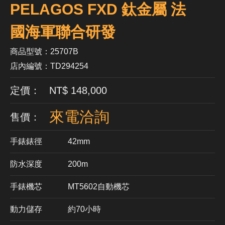
PELAGOS FXD 鈦金屬 法
國海軍聯合研發
商品型號：25707B
店內編號：TD294254
定價： NT$ 148,000
來電洽詢
售價：
手錶錶徑
42mm
防水深度
200m
手錶機芯
​MT5602自動機芯
動力儲存
約70小時