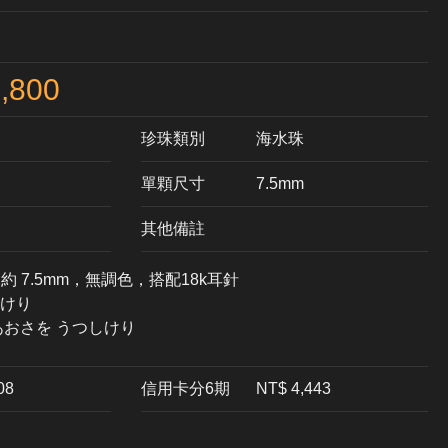
,800
珍珠類別
海水珠
單顆尺寸
7.5mm
其他備註
,約 7.5mm，無調色，搭配18k耳針
けり
あおさを うつしけり
08
信用卡分6期
NT$ 4,443