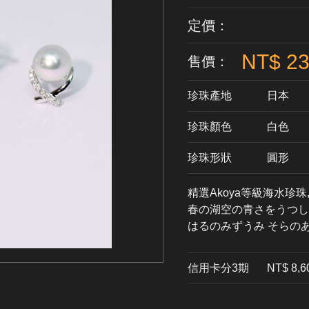
定價：
NT$ 23
售價：
珍珠產地
日本
珍珠顏色
​白色
珍珠形狀
圓形
精選Akoya等級海水珍珠
春の湖空の青さをうつし
はるのみずうみ そらの
信用卡分3期
​NT$ 8,6