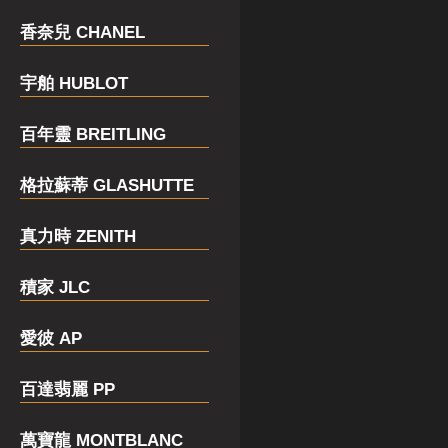
香奈兒 CHANEL
宇舶 HUBLOT
百年靈 BREITLING
格拉蘇蒂 GLASHUTTE
真力時 ZENITH
積家 JLC
愛彼 AP
百達翡麗 PP
萬寶龍 MONTBLANC