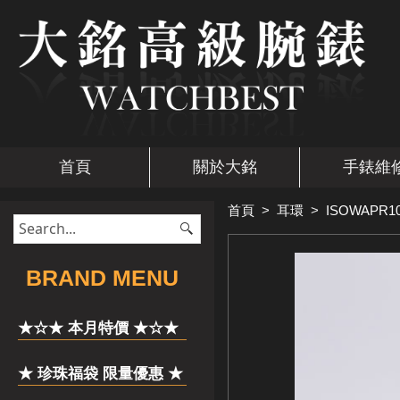
首頁
關於大銘
手錶維
首頁
>
耳環
>
ISOWAPR1
​BRAND MENU
★☆★ 本月特價 ★☆★
★ 珍珠福袋 限量優惠 ★