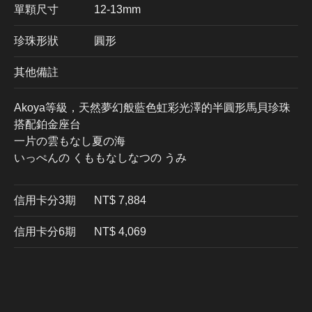
單顆尺寸
12-13mm
珍珠形狀
圓形
其他備註
Akoya等級，天然夢幻般藍色虹彩光澤的半圓形馬貝珍珠
搭配鉑金座台
一片の雲もなし夏の海
いっぺんの くももなしなつの うみ
信用卡分3期
​NT$ 7,884
信用卡分6期
NT$ 4,069