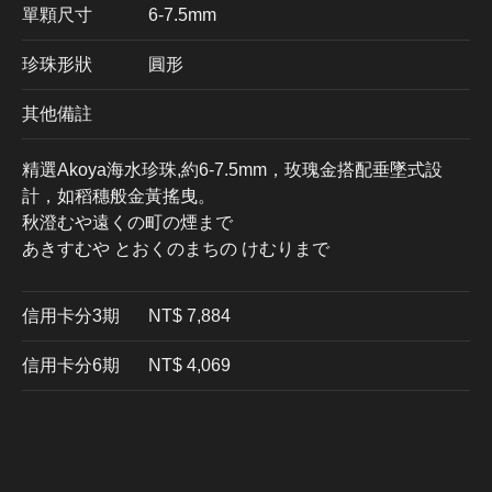
單顆尺寸
6-7.5mm
珍珠形狀
圓形
其他備註
精選Akoya海水珍珠,約6-7.5mm，玫瑰金搭配垂墜式設
計，如稻穗般金黃搖曳。
秋澄むや遠くの町の煙まで
あきすむや とおくのまちの けむりまで
信用卡分3期
​NT$ 7,884
信用卡分6期
NT$ 4,069