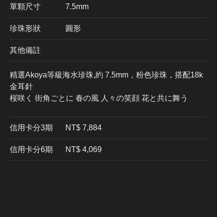
單顆尺寸
7.5mm
珍珠形狀
圓形
其他備註
精選Akoya等級海水珍珠,約 7.5mm，粉色珍珠，搭配18k
金耳針
桜咲く 街角ごとに 春の風 人々の笑顔 花と共に舞う
信用卡分3期
​NT$ 7,884
信用卡分6期
NT$ 4,069