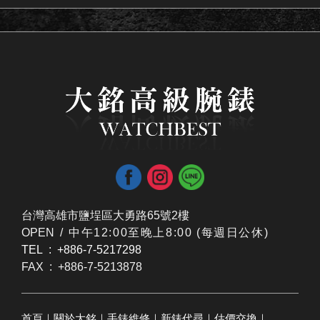
台灣高雄市鹽埕區大勇路65號2樓
OPEN /
​中午12:00至晚上8:00 (每週日公休)
TEL : +886-7-5217298
FAX : +886-7-5213878
首頁
｜
關於大銘
｜
手錶維修
｜
新錶代尋
｜
估價交換
｜