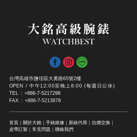
台灣高雄市鹽埕區大勇路65號2樓
OPEN /
​中午12:00至晚上8:00 (每週日公休)
TEL : +886-7-5217298
FAX : +886-7-5213878
首頁
｜
關於大銘
｜
手錶維修
｜
新錶代尋
｜
估價交換
｜
皮帶訂製
｜
常見問題
｜
聯絡我們