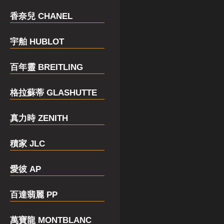
香奈兒 CHANEL
宇舶 HUBLOT
百年靈 BREITLING
格拉蘇蒂 GLASHUTTE
真力時 ZENITH
積家 JLC
愛彼 AP
百達翡麗 PP
萬寶龍 MONTBLANC