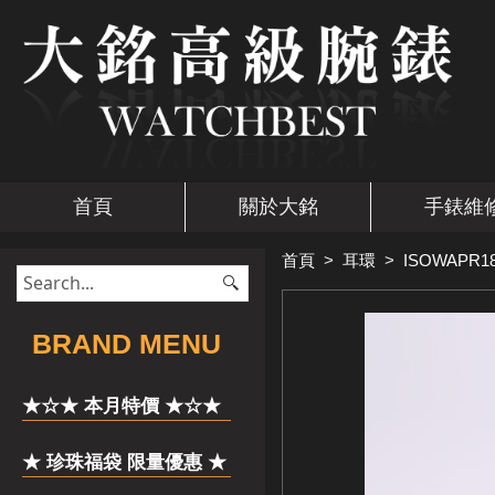
首頁
關於大銘
手錶維
首頁
>
耳環
>
ISOWAPR1
​BRAND MENU
★☆★ 本月特價 ★☆★
★ 珍珠福袋 限量優惠 ★