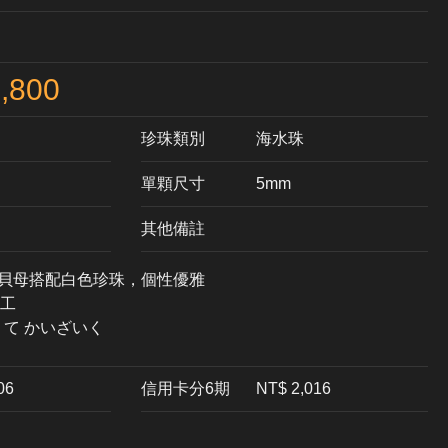
,800
珍珠類別
海水珠
單顆尺寸
5mm
其他備註
黑貝母搭配白色珍珠，個性優雅
工
りて かいざいく
06
信用卡分6期
NT$ 2,016