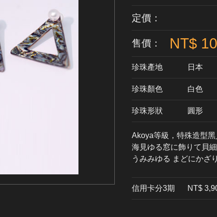
定價：
NT$ 10
售價：
珍珠產地
日本
珍珠顏色
​白色
珍珠形狀
圓形
Akoya等級，特殊造型
海見ゆる窓に飾りて貝細
うみみゆる まどにかざ
信用卡分3期
​NT$ 3,9