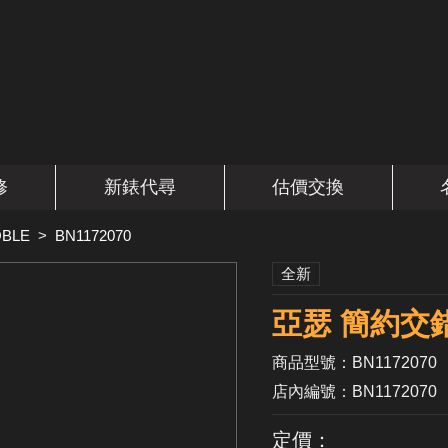
修
新錶代尋
估價交換
BLE
>
BN1172070
全新
亞瑟 簡約交
商品型號：BN1172070
店內編號：BN1172070
定價：