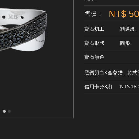
NT$ 50
售價：
寶石切工
精選級
寶石形狀
​圓形
寶石顏色
黑鑽與白K金交錯，款式
信用卡分3期
​NT$ 18