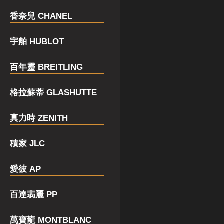
香奈兒 CHANEL
宇舶 HUBLOT
百年靈 BREITLING
格拉蘇蒂 GLASHUTTE
真力時 ZENITH
積家 JLC
愛彼 AP
百達翡麗 PP
萬寶龍 MONTBLANC