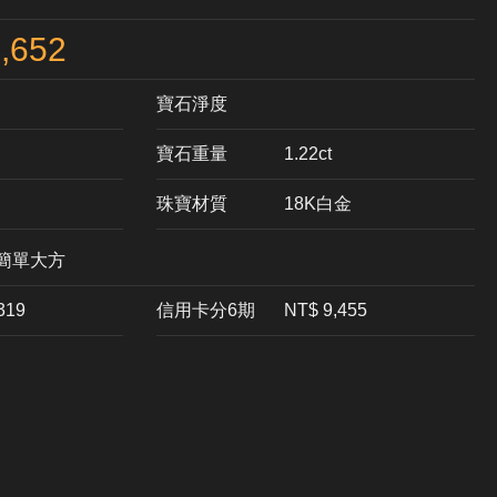
,652
寶石淨度
寶石重量
1.22ct
珠寶材質
18K白金
簡單大方
,319
信用卡分6期
NT$ 9,455