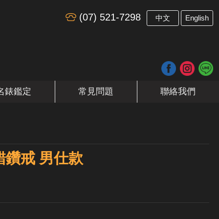
(07) 521-7298
​
中文
English
名錶鑑定
常見問題
聯絡我們
錯鑽戒 男仕款