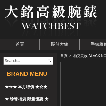
首頁
關於大銘
手錶維
首頁
>
柏克貴族 BLACK NO
​BRAND MENU
★☆★ 本月特價 ★☆★
★ 珍珠福袋 限量優惠 ★